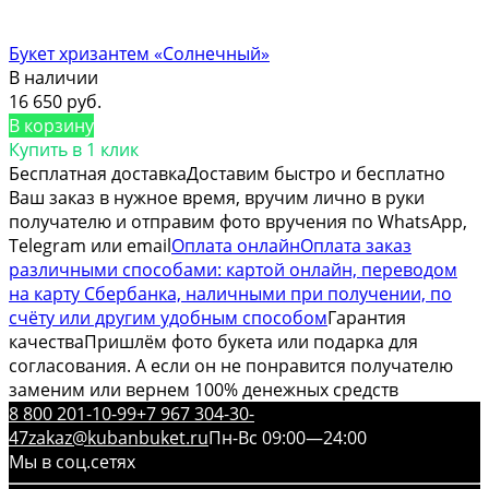
Букет хризантем «Солнечный»
В наличии
16 650 руб.
В корзину
Купить в 1 клик
Бесплатная доставка
Доставим быстро и бесплатно
Ваш заказ в нужное время, вручим лично в руки
получателю и отправим фото вручения по WhatsApp,
Telegram или email
Оплата онлайн
Оплата заказ
различными способами: картой онлайн, переводом
на карту Сбербанка, наличными при получении, по
счёту или другим удобным способом
Гарантия
качества
Пришлём фото букета или подарка для
согласования. А если он не понравится получателю
заменим или вернем 100% денежных средств
8 800 201-10-99
+7 967 304-30-
47
zakaz@kubanbuket.ru
Пн-Вс 09:00—24:00
Мы в соц.сетях