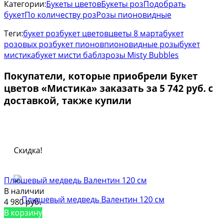
Категории:
Букеты цветов
Букеты роз
Подобрать
букет
По количеству роз
Розы пионовидные
Теги:
букет роз
букет цветов
цветы 8 марта
букет
розовых роз
букет пионов
пионовидные розы
букет
мистика
букет мисти баблз
розы Misty Bubbles
Покупатели, которые приобрели Букет
цветов «Мистика» заказать за 5 742 руб. с
доставкой, также купили
Скидка!
Плюшевый медведь Валентин 120 см
В наличии
4 980 руб.
В корзину