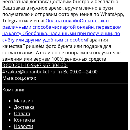
Бесплатная доставка
Доставим быстро и бесплатно
Ваш заказ в нужное время, вручим лично в руки
получателю и отправим фото вручения по WhatsApp,
Telegram или email
Оплата онлайн
Оплата заказ
различными способами: картой онлайн, переводом
на карту Сбербанка, наличными при получении, по
счёту или другим удобным способом
Гарантия
качества
Пришлём фото букета или подарка для
согласования. А если он не понравится получателю
заменим или вернем 100% денежных средств
8 800 201-10-99
+7 967 304-30-
47
zakaz@kubanbuket.ru
Пн-Вс 09:00—24:00
Мы в соц.сетях
Компания
Магазин
Доставка
Оплата
Контакты
Новости