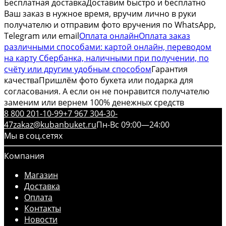
Бесплатная доставка
Доставим быстро и бесплатно
Ваш заказ в нужное время, вручим лично в руки
получателю и отправим фото вручения по WhatsApp,
Telegram или email
Оплата онлайн
Оплата заказ
различными способами: картой онлайн, переводом
на карту Сбербанка, наличными при получении, по
счёту или другим удобным способом
Гарантия
качества
Пришлём фото букета или подарка для
согласования. А если он не понравится получателю
заменим или вернем 100% денежных средств
8 800 201-10-99
+7 967 304-30-
47
zakaz@kubanbuket.ru
Пн-Вс 09:00—24:00
Мы в соц.сетях
Компания
Магазин
Доставка
Оплата
Контакты
Новости