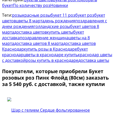
букет
По количеству роз
Новинки
Теги:
розы
красные розы
букет 11 роз
букет роз
букет
цветов
цветы 8 марта
день рождения
поздравления с
днем рождения
голландские розы
букет цветов 8
марта
доставка цветов
купить цветы
букет
доставка
поздравление женщина
цветы на 8
марта
доставка цветов 8 марта
доставка цветов
Краснодар
купить розы в Краснодаре
букет
краснодар
цветы в краснодаре купить
краснодар цветы
с доставкой
розы купить в краснодаре
доставка цветы
Покупатели, которые приобрели Букет
розовых роз Пинк Флойд (80см) заказать
за 5 540 руб. с доставкой, также купили