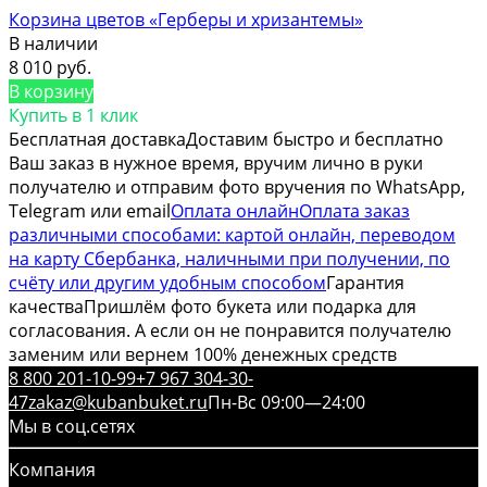
Корзина цветов «Герберы и хризантемы»
В наличии
8 010 руб.
В корзину
Купить в 1 клик
Бесплатная доставка
Доставим быстро и бесплатно
Ваш заказ в нужное время, вручим лично в руки
получателю и отправим фото вручения по WhatsApp,
Telegram или email
Оплата онлайн
Оплата заказ
различными способами: картой онлайн, переводом
на карту Сбербанка, наличными при получении, по
счёту или другим удобным способом
Гарантия
качества
Пришлём фото букета или подарка для
согласования. А если он не понравится получателю
заменим или вернем 100% денежных средств
8 800 201-10-99
+7 967 304-30-
47
zakaz@kubanbuket.ru
Пн-Вс 09:00—24:00
Мы в соц.сетях
Компания