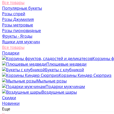
Все товары
Популярные букеты
Розы спрей
Розы Джумилия
Розы метровые
Розы пионовидные
Фрукты - Ягоды
Ящики для мужчин
Все товары
Подарки
Корзины фр
Плюшевые медведи
Букеты с клубникой
Корзины Киндер Сюрприз
Мыльные розы
Подарки мужчинам
Воздушные шары
Скидки
Новинки
Еще