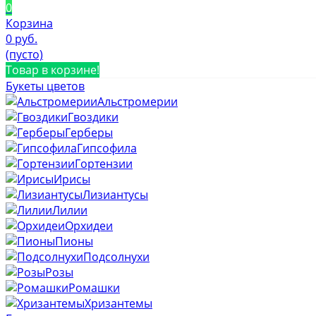
0
Корзина
0 руб.
(пусто)
Товар в корзине!
Букеты цветов
Альстромерии
Гвоздики
Герберы
Гипсофила
Гортензии
Ирисы
Лизиантусы
Лилии
Орхидеи
Пионы
Подсолнухи
Розы
Ромашки
Хризантемы