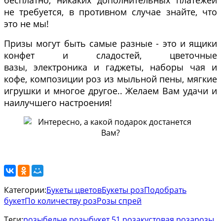
бесплатно, никаких дополнительных платежей
не требуется, в противном случае знайте, что
это не мы!
Призы могут быть самые разные - это и ящики
конфет и сладостей, цветочные
вазы, электроника и гаджеты, наборы чая и
кофе, композиции роз из мыльной пены, мягкие
игрушки и многое другое.. Желаем Вам удачи и
наилучшего настроения!
Категории:
Букеты цветов
Букеты роз
Подобрать
букет
По количеству роз
Розы спрей
Теги:
розы
белые розы
букет 51 роза
кустовая роза
розы