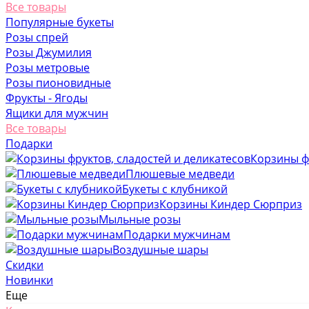
Все товары
Популярные букеты
Розы спрей
Розы Джумилия
Розы метровые
Розы пионовидные
Фрукты - Ягоды
Ящики для мужчин
Все товары
Подарки
Корзины фр
Плюшевые медведи
Букеты с клубникой
Корзины Киндер Сюрприз
Мыльные розы
Подарки мужчинам
Воздушные шары
Скидки
Новинки
Еще