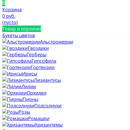
0
Корзина
0 руб.
(пусто)
Товар в корзине!
Букеты цветов
Альстромерии
Гвоздики
Герберы
Гипсофила
Гортензии
Ирисы
Лизиантусы
Лилии
Орхидеи
Пионы
Подсолнухи
Розы
Ромашки
Хризантемы